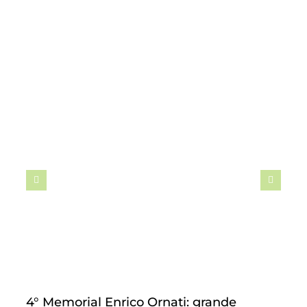
4° Memorial Enrico Ornati: grande
M