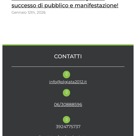
successo di pubblico e manifestazione!
G
Gennaio 12th, 2026
Di
CONTATTI
info@olgiata2012.it
06/30888596
3924775737