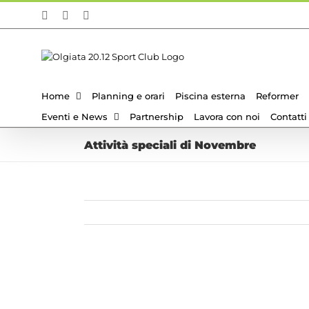
Salta
Facebook
Instagram
Email
al
contenuto
Home
Planning e orari
Piscina esterna
Reformer
Eventi e News
Partnership
Lavora con noi
Contatti
Attività speciali di Novembre
Ingrandisci
immagine