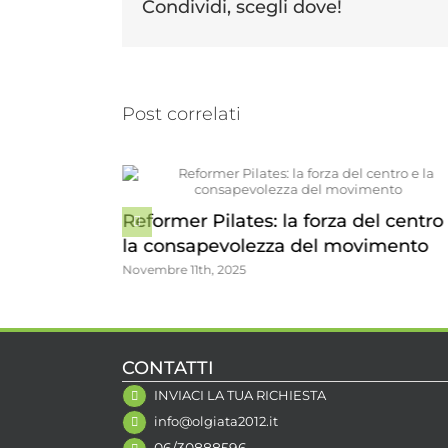
Condividi, scegli dove!
Post correlati
Sabato 19 Luglio – Donazione Sang
el centro e
CriRoma 15
vimento
Luglio 9th, 2025
CONTATTI
INVIACI LA TUA RICHIESTA
info@olgiata2012.it