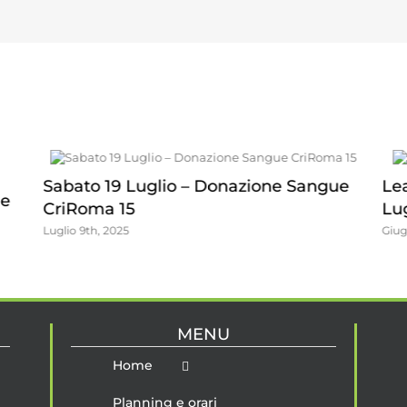
ue
Leana canta Mina – Cena concerto 4
4°
Luglio 2025
su
Giugno 16th, 2025
Gen
MENU
Home
Planning e orari