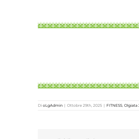
Di
oLgAdmin
|
Ottobre 29th, 2025
|
FITNESS
,
Olgiata 