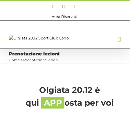
Salta
Facebook
Instagram
Email
al
contenuto
Area Riservata
Prenotazione lezioni
Home
Prenotazione lezioni
Olgiata 20.12 è
qui
APP
osta per voi