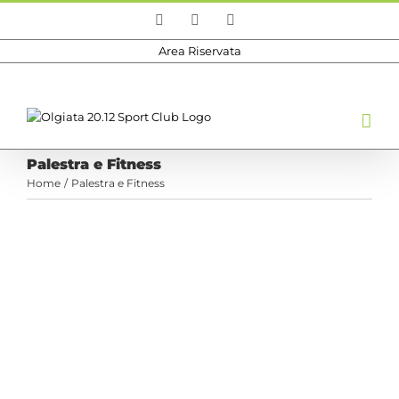
Salta
Facebook
Instagram
Email
al
contenuto
Area Riservata
Palestra e Fitness
Home
Palestra e Fitness